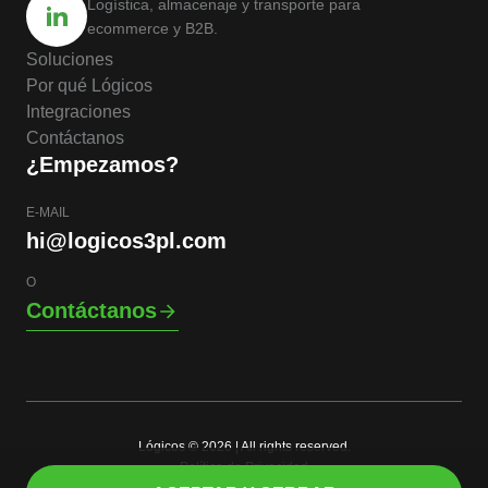
Logística, almacenaje y transporte para
ecommerce y B2B.
Soluciones
Por qué Lógicos
Integraciones
Contáctanos
¿Empezamos?
E-MAIL
hi@logicos3pl.com
O
Contáctanos
Lógicos © 2026 | All rights reserved.
Política de Privacidad