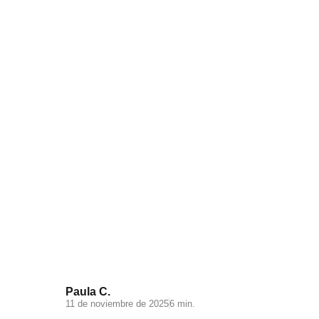
Visual Search: la nueva
experiencia de búsqueda en tu
ecommerce
Paula C.
11 de noviembre de 2025
6 min.