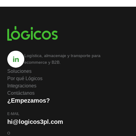
Logística, almacenaje y transporte para
ecommerce y B2B.
Soluciones
Por qué Lógicos
Integraciones
Contáctanos
¿Empezamos?
E-MAIL
hi@logicos3pl.com
O