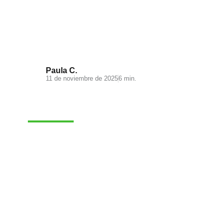
Visual Search: la nueva
experiencia de búsqueda en tu
ecommerce
Paula C.
11 de noviembre de 2025
6 min.
MARKETING