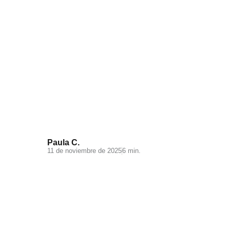
Videomarketing para
Ecommerce: todo lo que debes
saber
Paula C.
11 de noviembre de 2025
6 min.