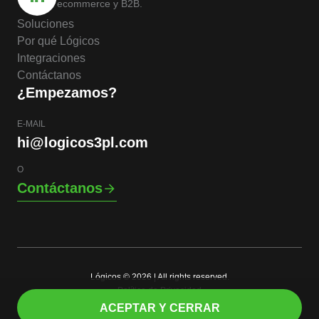
ecommerce y B2B.
Soluciones
Por qué Lógicos
Integraciones
Contáctanos
¿Empezamos?
E-MAIL
hi@logicos3pl.com
O
Contáctanos
Lógicos © 2026 | All rights reserved.
Política de Privacidad
ES
ACEPTAR Y CERRAR