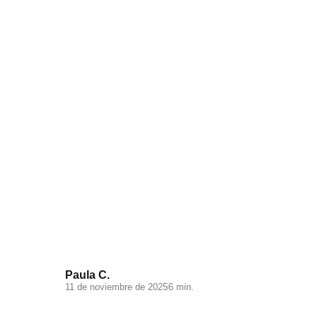
Visual Search: la nueva
experiencia de búsqueda en tu
ecommerce
Paula C.
11 de noviembre de 2025
6 min.