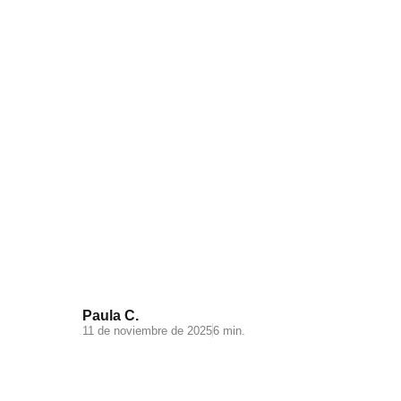
Visual Search: la nueva
experiencia de búsqueda en tu
ecommerce
Paula C.
11 de noviembre de 2025
6 min.