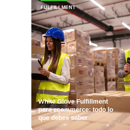
FULFILLMENT
White Glove Fulfillment
para ecommerce: todo lo
que debes saber