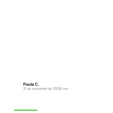
Visual Search: la nueva
experiencia de búsqueda en tu
ecommerce
Paula C.
11 de noviembre de 2025
6 min.