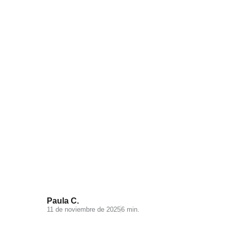
Visual Search: la nueva
experiencia de búsqueda en tu
ecommerce
Paula C.
11 de noviembre de 2025
6 min.