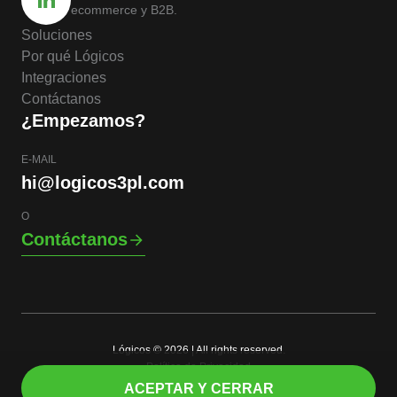
ecommerce y B2B.
Soluciones
Por qué Lógicos
Integraciones
Contáctanos
¿Empezamos?
E-MAIL
hi@logicos3pl.com
O
Contáctanos
Lógicos © 2026 | All rights reserved.
Política de Privacidad
ES
ACEPTAR Y CERRAR