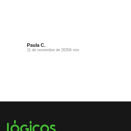
Videomarketing para
Ecommerce: todo lo que debes
saber
Paula C.
11 de noviembre de 2025
6 min.