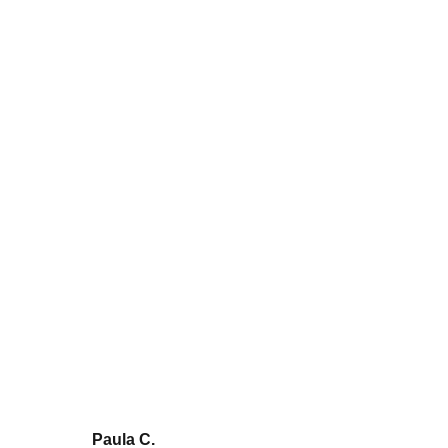
Videomarketing para
Ecommerce: todo lo que debes
saber
Paula C.