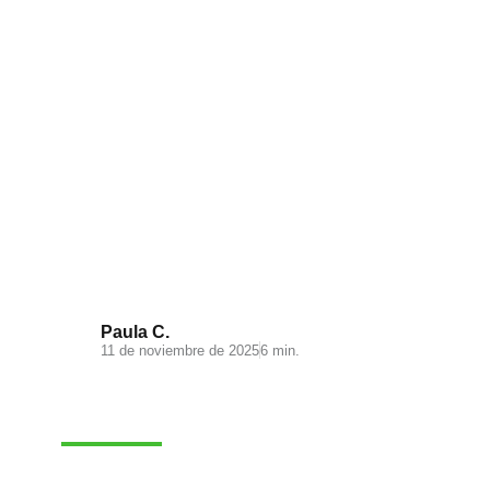
Visual Search: la nueva
experiencia de búsqueda en tu
ecommerce
Paula C.
11 de noviembre de 2025
6 min.
MARKETING