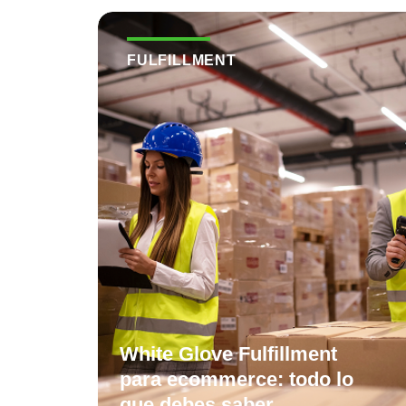
FULFILLMENT
White Glove Fulfillment
para ecommerce: todo lo
que debes saber