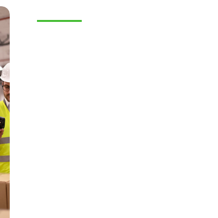
E-COMMERCE
Visual Search: la nueva
experiencia de búsqueda en
tu ecommerce