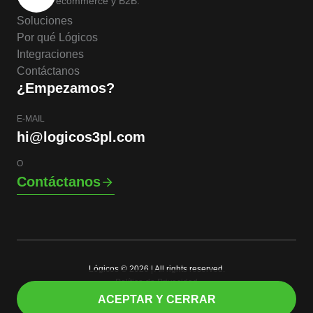
ecommerce y B2B.
Soluciones
Por qué Lógicos
Integraciones
Contáctanos
¿Empezamos?
E-MAIL
hi@logicos3pl.com
O
Contáctanos
Lógicos © 2026 | All rights reserved.
Política de Privacidad
ES
ACEPTAR Y CERRAR