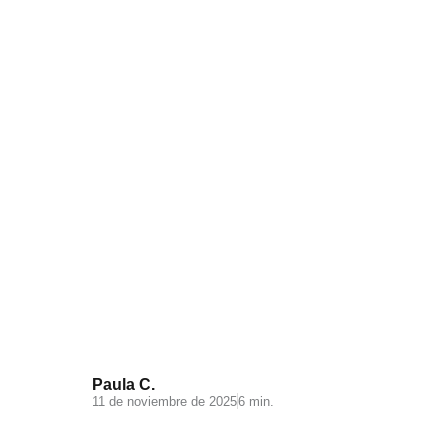
Visual Search: la nueva
experiencia de búsqueda en tu
ecommerce
Paula C.
11 de noviembre de 2025
6 min.