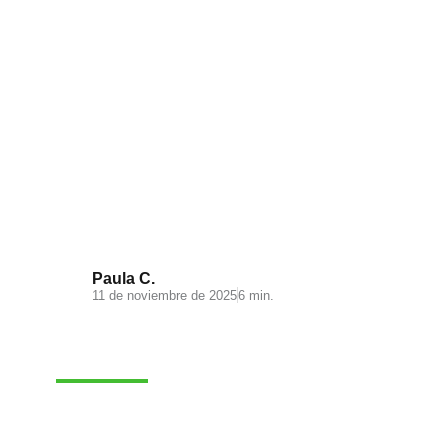
Visual Search: la nueva
experiencia de búsqueda en tu
ecommerce
Paula C.
11 de noviembre de 2025
6 min.
MARKETING