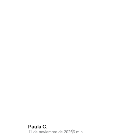
Videomarketing para
Ecommerce: todo lo que debes
saber
Paula C.
11 de noviembre de 2025
6 min.