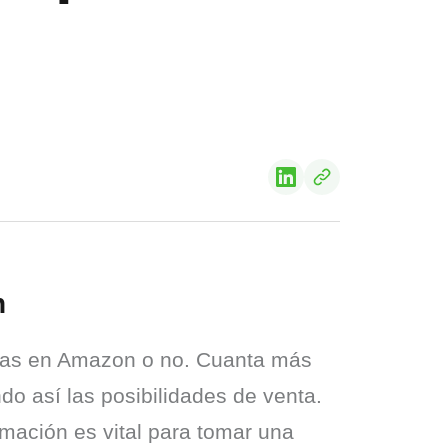
n
ndas en Amazon o no. Cuanta más 
información presentes, mejor idea tendrá el cliente sobre tu producto, incrementando así las posibilidades de venta. 
rmación es vital para tomar una 