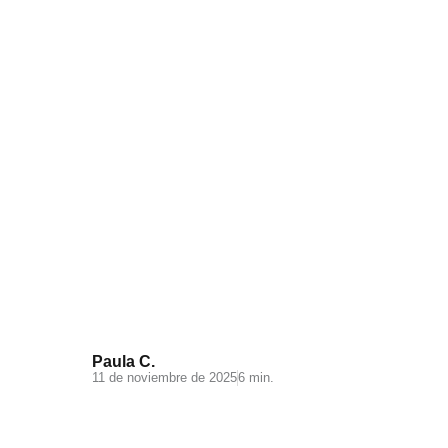
Visual Search: la nueva
experiencia de búsqueda en tu
ecommerce
Paula C.
11 de noviembre de 2025
6 min.