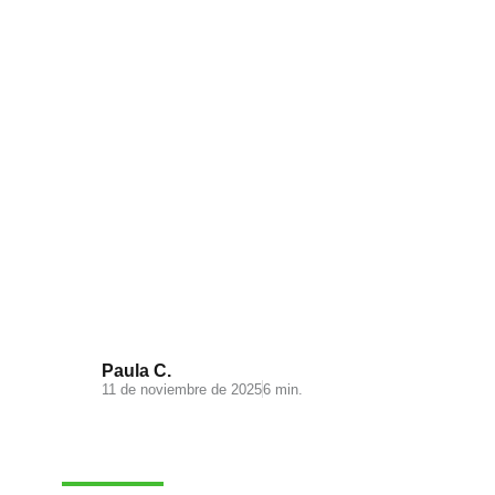
Visual Search: la nueva
experiencia de búsqueda en tu
ecommerce
Paula C.
11 de noviembre de 2025
6 min.