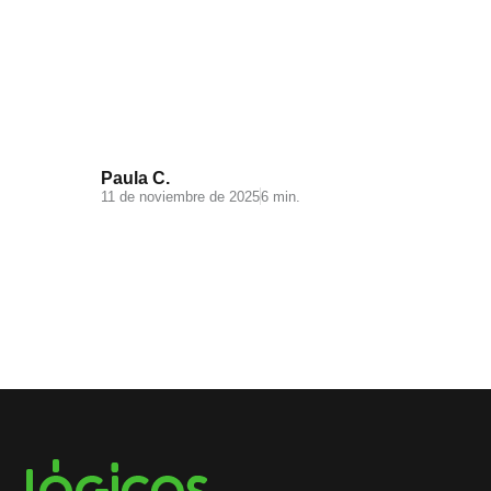
Videomarketing para
Ecommerce: todo lo que debes
saber
Paula C.
11 de noviembre de 2025
6 min.