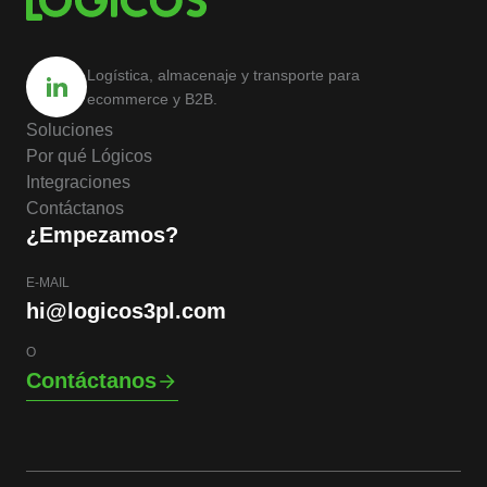
Logística, almacenaje y transporte para
ecommerce y B2B.
Soluciones
Por qué Lógicos
Integraciones
Contáctanos
¿Empezamos?
E-MAIL
hi@logicos3pl.com
O
Contáctanos