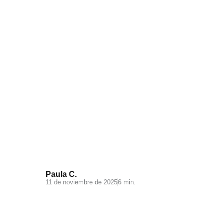
Videomarketing para
Ecommerce: todo lo que debes
saber
Paula C.
11 de noviembre de 2025
6 min.