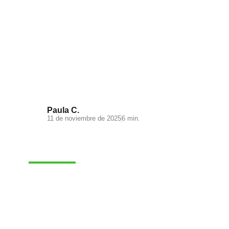
Visual Search: la nueva
experiencia de búsqueda en tu
ecommerce
Paula C.
11 de noviembre de 2025
6 min.
MARKETING