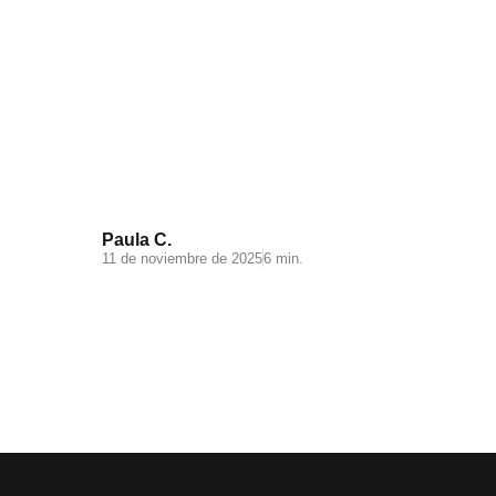
Videomarketing para
Ecommerce: todo lo que debes
saber
Paula C.
11 de noviembre de 2025
6 min.