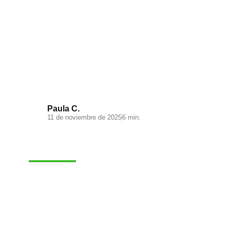
Visual Search: la nueva
experiencia de búsqueda en tu
ecommerce
Paula C.
11 de noviembre de 2025
6 min.
MARKETING