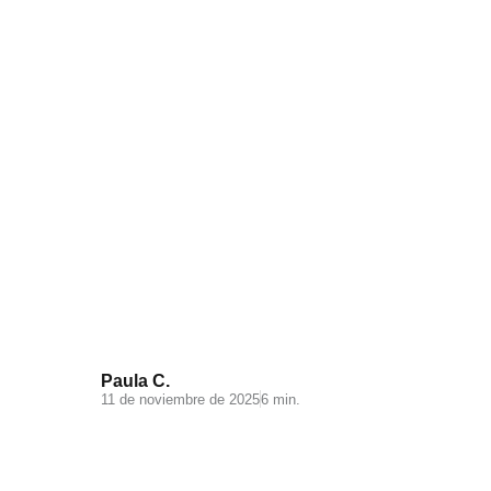
Videomarketing para
Ecommerce: todo lo que debes
saber
Paula C.
11 de noviembre de 2025
6 min.