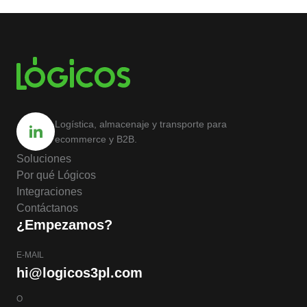
Logística, almacenaje y transporte para
ecommerce y B2B.
Soluciones
Por qué Lógicos
Integraciones
Contáctanos
¿Empezamos?
E-MAIL
hi@logicos3pl.com
O