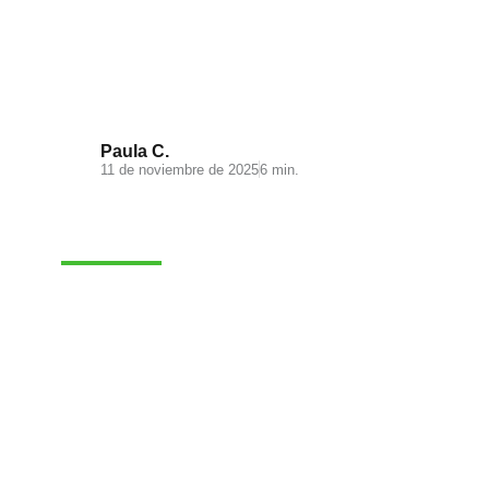
Visual Search: la nueva
experiencia de búsqueda en tu
ecommerce
Paula C.
11 de noviembre de 2025
6 min.
MARKETING