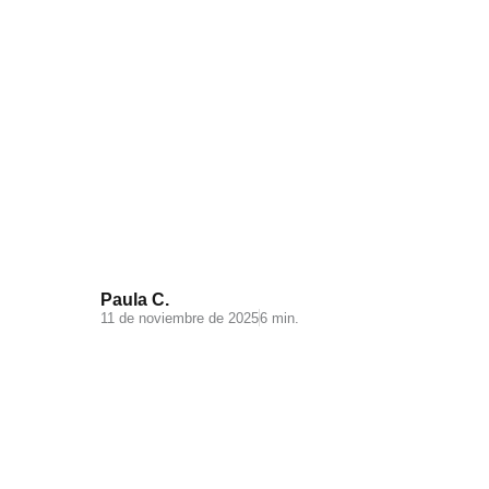
Videomarketing para
Ecommerce: todo lo que debes
saber
Paula C.
11 de noviembre de 2025
6 min.