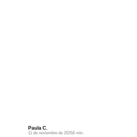
Videomarketing para
Ecommerce: todo lo que debes
saber
Paula C.
11 de noviembre de 2025
6 min.