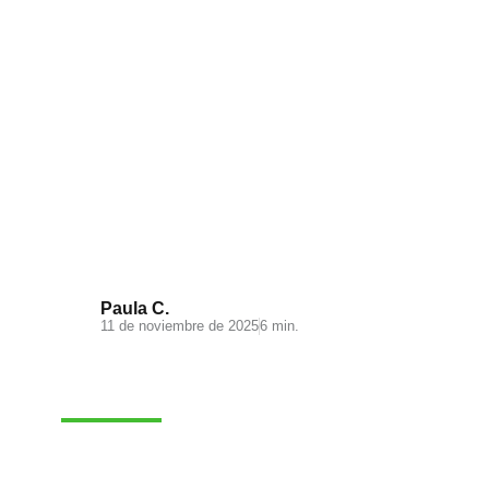
Visual Search: la nueva
experiencia de búsqueda en tu
ecommerce
Paula C.
11 de noviembre de 2025
6 min.
MARKETING