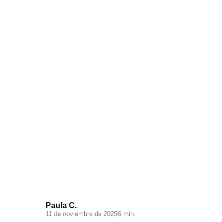
Visual Search: la nueva
experiencia de búsqueda en tu
ecommerce
Paula C.
11 de noviembre de 2025
6 min.