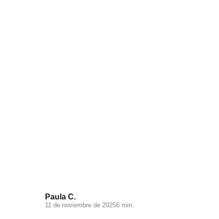
Videomarketing para
Ecommerce: todo lo que debes
saber
Paula C.
11 de noviembre de 2025
6 min.