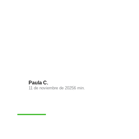
Visual Search: la nueva
experiencia de búsqueda en tu
ecommerce
Paula C.
11 de noviembre de 2025
6 min.
MARKETING