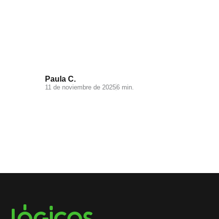
Videomarketing para
Ecommerce: todo lo que debes
saber
Paula C.
11 de noviembre de 2025
6 min.