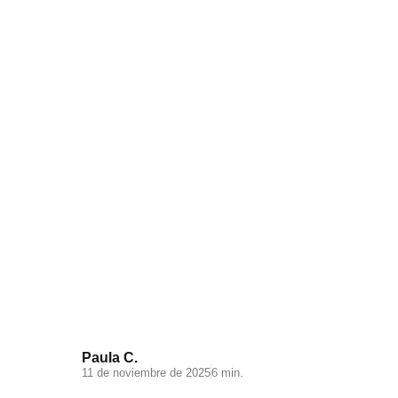
Videomarketing para
Ecommerce: todo lo que debes
saber
Paula C.
11 de noviembre de 2025
6 min.