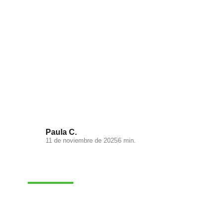
Visual Search: la nueva
experiencia de búsqueda en tu
ecommerce
Paula C.
11 de noviembre de 2025
6 min.
MARKETING