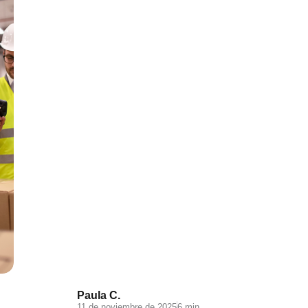
Visual Search: la nueva
experiencia de búsqueda en
tu ecommerce
Paula C.
11 de noviembre de 2025
6 min.