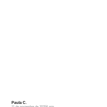
Videomarketing para
Ecommerce: todo lo que
debes saber
Paula C.
11 de noviembre de 2025
6 min.