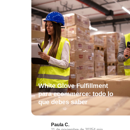
White Glove Fulfillment
para ecommerce: todo lo
que debes saber
Paula C.
11 de noviembre de 2025
4 min.