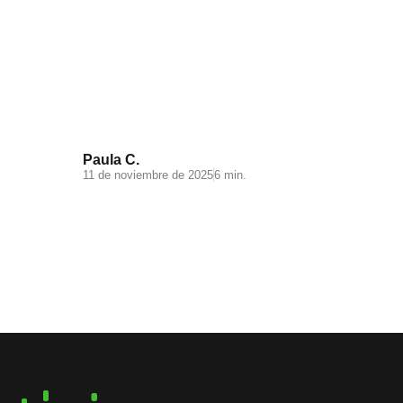
Videomarketing para
Ecommerce: todo lo que debes
saber
Paula C.
11 de noviembre de 2025
6 min.