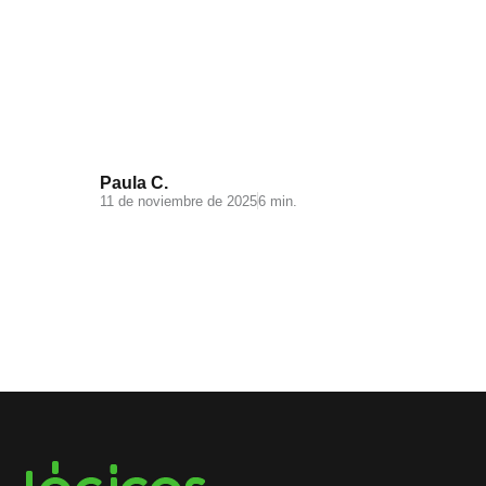
Videomarketing para
Ecommerce: todo lo que debes
saber
Paula C.
11 de noviembre de 2025
6 min.