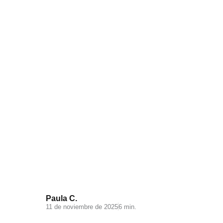
Videomarketing para
Ecommerce: todo lo que debes
saber
Paula C.
11 de noviembre de 2025
6 min.