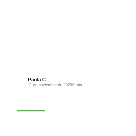
Visual Search: la nueva
experiencia de búsqueda en tu
ecommerce
Paula C.
11 de noviembre de 2025
6 min.
MARKETING