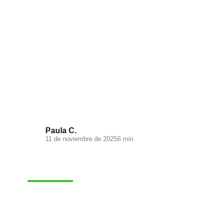
Visual Search: la nueva
experiencia de búsqueda en tu
ecommerce
Paula C.
11 de noviembre de 2025
6 min.
MARKETING