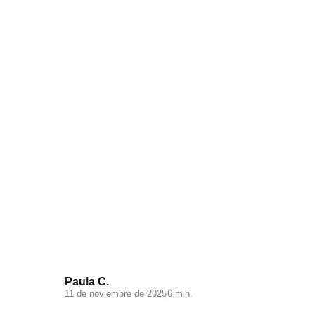
Videomarketing para
Ecommerce: todo lo que debes
saber
Paula C.
11 de noviembre de 2025
6 min.