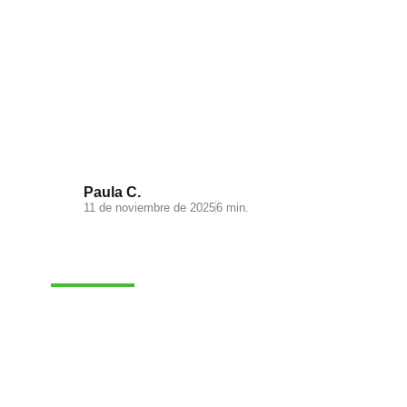
Qué es el order to cash y por
qué es importante optimizarlo
Paula C.
11 de noviembre de 2025
6 min.
VENTAS