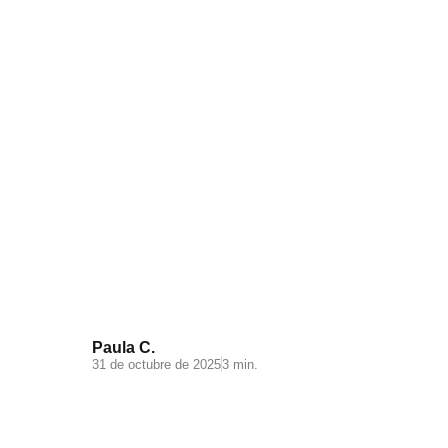
¿Cómo retener clientes del
Black Friday?
Paula C.
31 de octubre de 2025
3 min.