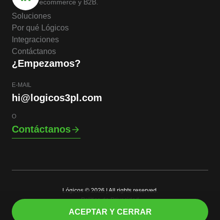
ecommerce y B2B.
Soluciones
Por qué Lógicos
Integraciones
Contáctanos
¿Empezamos?
E-MAIL
hi@logicos3pl.com
O
Contáctanos
Lógicos © 2026 | All rights reserved.
Política de Privacidad
ES
ACEPTAR Y CERRAR