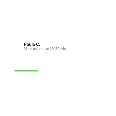
Clientes infieles: guía práctica
para que no se vayan con otro
Paula C.
31 de octubre de 2025
9 min.
VENTAS