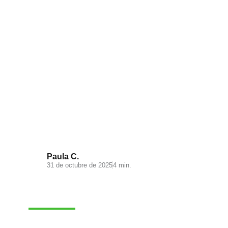
Backorders: cómo vender sin
stock
Paula C.
31 de octubre de 2025
4 min.
VENTAS