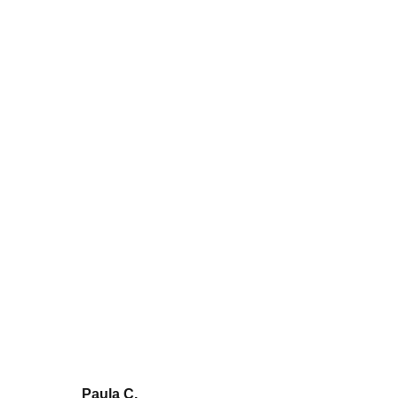
6 consejos para el éxito de tu
ecommerce en Semana Santa
Paula C.